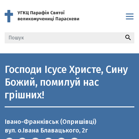
search
Господи Ісусе Христе, Сину
Божий, помилуй нас
грішних!
Івано-Франківськ (Опришівці)
вул. о.Івана Блавацького, 2г