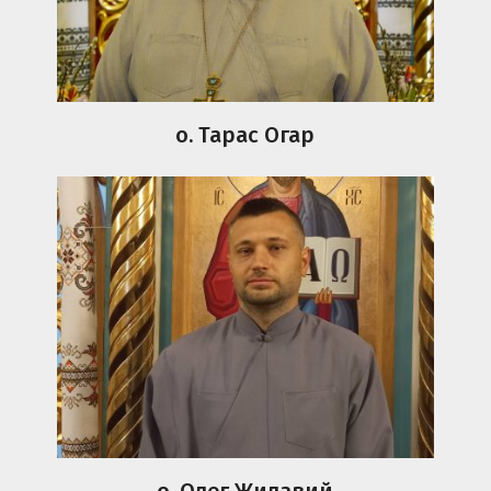
о. Тарас Огар
о. Олег Жилавий