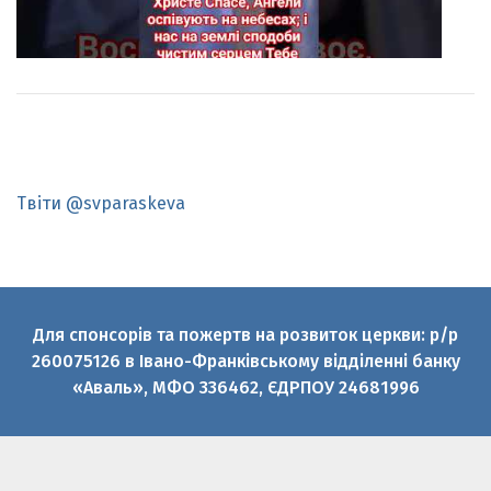
Твіти @svparaskeva
Для спонсорів та пожертв на розвиток церкви: р/р
260075126 в Івано-Франківському відділенні банку
«Аваль», МФО 336462, ЄДРПОУ 24681996
© 2010-2026 Святої великомучениці Параскеви УГКЦ
Офіційний медіаресурс