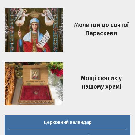
Молитви до святої
Параскеви
Мощі святих у
нашому храмі
Церковний календар
Молитовник християнської родини