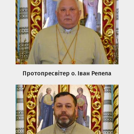
Протопресвітер о. Іван Репела