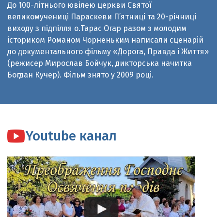
виходу з підпілля о.Тарас Огар разом з молодим
істориком Романом Чорненьким написали сценарій
до документального фільму «Дорога, Правда і Життя»
(режисер Мирослав Бойчук, дикторська начитка
Богдан Кучер). Фільм знято у 2009 році.
Youtube канал