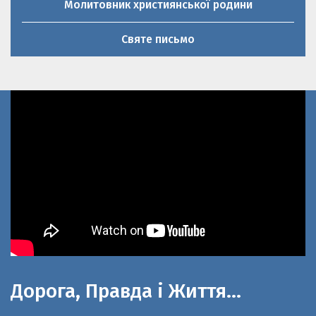
Святе письмо
Дорога, Правда і Життя…
До 100-літнього ювілею церкви Святої
великомучениці Параскеви П’ятниці та 20-річниці