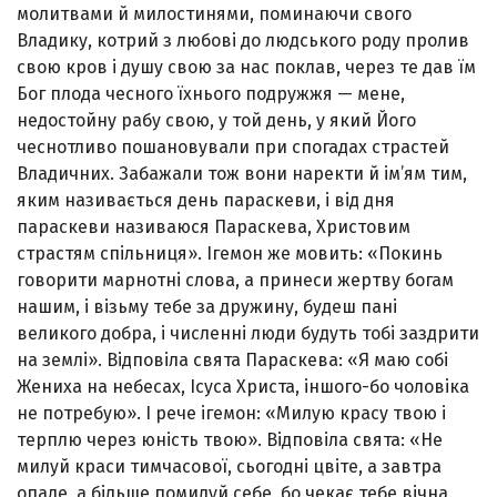
молитвами й милостинями, поминаючи свого
Владику, котрий з любові до людського роду пролив
свою кров і душу свою за нас поклав, через те дав їм
Бог плода чесного їхнього подружжя — мене,
недостойну рабу свою, у той день, у який Його
чеснотливо пошановували при спогадах страстей
Владичних. Забажали тож вони наректи й ім’ям тим,
яким називається день параскеви, і від дня
параскеви називаюся Параскева, Христовим
страстям спільниця». Ігемон же мовить: «По­кинь
говорити марнотні слова, а принеси жертву богам
нашим, і візьму тебе за дружину, будеш пані
великого добра, і численні люди будуть тобі заздрити
на землі». Відповіла свята Параскева: «Я маю собі
Жениха на не­бесах, Ісуса Христа, іншого-бо чоловіка
не потребую». І рече ігемон: «Милую красу твою і
терплю через юність твою». Відповіла свята: «Не
милуй краси тимчасової, сьогодні цвіте, а завтра
опаде, а більше помилуй себе, бо чекає тебе вічна