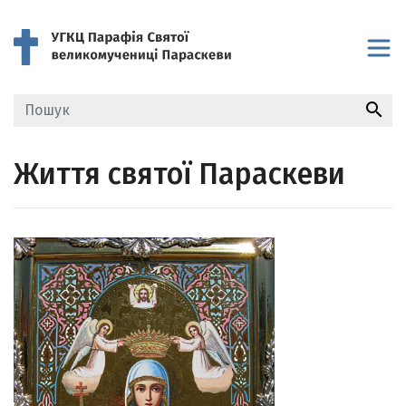
search
Життя святої Параскеви