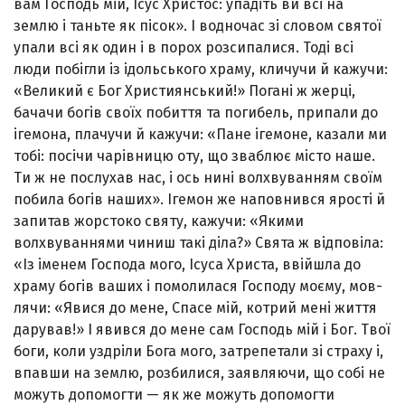
вам Господь мій, Ісус Христос: упадіть ви всі на
землю і таньте як пісок». І водночас зі словом святої
упали всі як один і в порох розсипалися. Тоді всі
люди побігли із ідольського храму, кличучи й кажучи:
«Великий є Бог Християнський!» Погані ж жерці,
бачачи богів своїх по­биття та погибель, припали до
ігемона, плачучи й ка­жучи: «Пане ігемоне, казали ми
тобі: посічи чарівницю оту, що зваблює місто наше.
Ти ж не послухав нас, і ось нині волхвуванням своїм
побила богів наших». Ігемон же наповнився ярості й
запитав жорстоко святу, кажучи: «Якими
волхвуваннями чиниш такі діла?» Свята ж від­повіла:
«Із іменем Господа мого, Ісуса Христа, ввійшла до
храму богів ваших і помолилася Господу моєму, мов­
лячи: «Явися до мене, Спасе мій, котрий мені життя
дарував!» І явився до мене сам Господь мій і Бог. Твої
боги, коли уздріли Бога мого, затрепетали зі страху і,
впавши на землю, розбилися, заявляючи, що собі не
мо­жуть допомогти — як же можуть допомогти