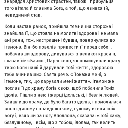
зна­ряддя Христових страстей, також і прибульця
того вітала й славила Бога, а той, що явився їй,
невидимий став.
Коли настав ранок, прийшла темнична сторожа і
знайшла її, що стояла на молитві здорова і не мала
ані рани, тож, настрашені бувши, повернулися до
ігемона. Він-бо повелів привести її перед себе і,
побачивши здо­рову, дивувався з великої краси її, і
сказав їй: «Бачиш, Параскево, як помилували красу
твою боги наші й дару­вали тобі життя, здоровою
тебе вчинивши». Свята рече: «Покажи мені, о
ігемоне, тих, що дарували мені життя». Ігемон же
послав її до храму богів своїх, щоб побачила їхніх
ідолів. Пішли з нею і жерці ідольські, і безліч лю­дей.
Зайшли до храму, де було багато ідолів, і помоли­лася
вона єдиному справдешньому, сущому всевишніх
Богу і, взявши за ногу Аполлона, сказала: «Тобі кажу,
бездушному, і всім, що з тобою, ідолам, так велить