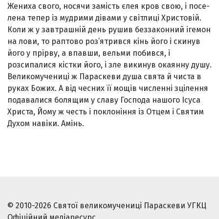
Жениха свого, носячи замість єлея кров свою, і посе­
лена тепер із мудрими дівами у світлиці Христовій.
Ко­ли ж у завтрашній день рушив беззаконний ігемон
на лови, то раптово роз’ятрився кінь його і скинув
його у прірву, а впавши, вельми побився, і
розсипалися кістки його, і зле викинув окаянну душу.
Великомучениці ж Параскеви душа свята й чиста в
руках Божих. А від чесних її мощів численні зцілення
подавалися болящим у славу Господа нашого Ісуса
Христа, Йому ж честь і поклоніння із Отцем і Святим
Духом навіки. Амінь.
© 2010-2026 Святої великомучениці Параскеви УГКЦ
Офіційний медіаресурс