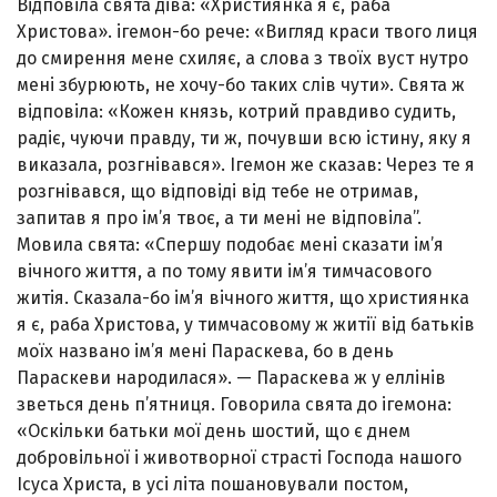
Відповіла свята діва: «Християнка я є, раба
Христова». ігемон-бо рече: «Ви­гляд краси твого лиця
до смирення мене схиляє, а слова з твоїх вуст нутро
мені збурюють, не хочу-бо таких слів чути». Свята ж
відповіла: «Кожен князь, котрий прав­диво судить,
радіє, чуючи правду, ти ж, почувши всю істину, яку я
виказала, розгнівався». Ігемон же сказав: Через те я
розгнівався, що відповіді від тебе не отри­мав,
запитав я про ім’я твоє, а ти мені не відповіла”.
Мовила свята: «Спершу подобає мені сказати ім’я
віч­ного життя, а по тому явити ім’я тимчасового
житія. Сказала-бо ім’я вічного життя, що християнка
я є, раба Христова, у тимчасовому ж житії від батьків
моїх на­звано ім’я мені Параскева, бо в день
Параскеви народи­лася». — Параскева ж у еллінів
зветься день п’ятниця. Говорила свята до ігемона:
«Оскільки батьки мої день шостий, що є днем
добровільної і животворної страсті Господа нашого
Ісуса Христа, в усі літа пошановували постом,