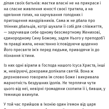
ділам своїх батьків: маєтки власні не на прикраси і
на сласне живлення юності своєї тратила, а на
одягання голих, на харчування голодних і
пригощення мандрівників. Сама ж не дбала про
тлінних дбаль­ців, котрі шукали її собі для співжиття,
— заручивши себе одному безсмертному Женихові,
єдинородному Сину Божому, задля Нього у преподоб’ї
та правді жила, ненастанно ісповідуючи щоденно
Його пресвяте ім’я пе­ред людьми, приводячи їх до
пізнання істини.
Із них од­ні вірили в Господа нашого Ісуса Христа, інші
ж, неві­руючі, докорами допікали святій. Вона ж
дерзновенно говорила їм слово Боже і викривала
марнотність без­душних ідолів. Не терплячи чути
цього від неї, невірні громадяни схопили її і, бивши, у
темницю вкинули.
У той час прийшов в Іконію один ігемон від царя