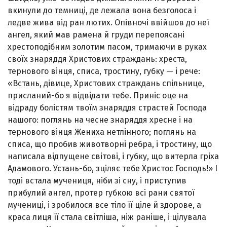
вкинули до темниці, де лежала вона безголоса і
ледве жива від ран лютих. Опівночі ввійшов до неї
ангел, який мав рамена й груди перепоясані
хрестоподібним золотим пасом, тримаючи в руках
своїх знаряддя Христових страж­дань: хреста,
тернового вінця, списа, тростину, губку — і рече:
«Встань, дівице, Христових страждань спільнице,
присланий-бо я відвідати тебе. Приніс оце на
відраду болістям твоїм знаряддя страстей Господа
нашого: по­глянь на чесне знаряддя хресне і на
тернового вінця Жениха нетлінного; поглянь на
списа, що пробив живо­творні ребра, і тростину, що
написала відпущене світові, і губку, що витерла гріха
Адамового. Устань-бо, зціляє тебе Христос Господь!» І
тоді встала мучениця, ніби зі сну, і приступив
прибулий ангел, протер губкою всі ра­ни святої
мучениці, і зробилося все тіло її ціле й здорове, а
краса лиця її стала світліша, ніж раніше, і цілувала