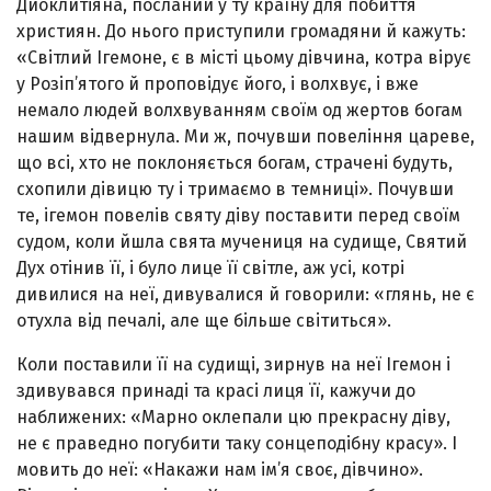
Диоклитіяна, посланий у ту країну для побиття
христи­ян. До нього приступили громадяни й кажуть:
«Світлий Ігемоне, є в місті цьому дівчина, котра вірує
у Розіп’ятого й проповідує його, і волхвує, і вже
немало людей волх­вуванням своїм од жертов богам
нашим відвернула. Ми ж, почувши повеління цареве,
що всі, хто не поклоняєть­ся богам, страчені будуть,
схопили дівицю ту і тримаємо в темниці». Почувши
те, ігемон повелів святу діву по­ставити перед своїм
судом, коли йшла свята мучениця на судище, Святий
Дух отінив її, і було лице її світле, аж усі, котрі
дивилися на неї, дивувалися й говорили: «глянь, не є
отухла від печалі, але ще більше світиться».
Коли поставили її на судищі, зирнув на неї Ігемон і
здивувався принаді та красі лиця її, кажучи до
наближе­них: «Марно оклепали цю прекрасну діву,
не є праведно погубити таку сонцеподібну красу». І
мовить до неї: «Накажи нам ім’я своє, дівчино».