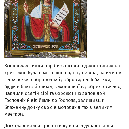
Коли нечестивий цар Диоклитіян підняв гоніння на
християн, була в місті Іконії одна дівчина, на ймення
Параскева, доброродна і добровидна. Її батьки,
будучи благовірними, виховали її в добрих звичаях,
навчили святій вірі та береженню заповідей
Господніх й відійшли до Господа, залишивши
блаженну дочку свою в молодих літах з великим
маєтком.
Досягла дівчина зрілого віку й наслідувала вірі й