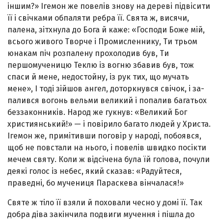
іншим?» Ігемон же повелів знову на дереві підвісити
її і свічками обпаляти ребра її. Свята ж, висячи,
палена, зітхнула до Бога й каже: «Господи Боже мій,
всього живого Творче і Промисленнику, Ти трьом
юнакам піч розпалену про­холодив був, Ти
першомученицю Теклю із вогню збавив був, тож
спаси й мене, недостойну, із рук тих, що му­чать
мене», І тоді зійшов ангел, доторкнувся свічок, і за­
палився вогонь вельми великий і попалив багатьох
без­законників. Народ же гукнув: «Великий Бог
християн­ський!» — і повірило багато людей у Христа.
Ігемон же, примітивши поговір у народі, побоявся,
щоб не повстали на нього, і повелів швидко посікти
мечем святу. Коли ж відсічена була їй голова, почули
деякі голос із небес, який сказав: «Радуйтеся,
праведні, бо мучениця Параскева вінчалася!»
Святе ж тіло її взяли й поховали чесно у домі її. Так
добра діва закінчила подвиги мучення і пішла до