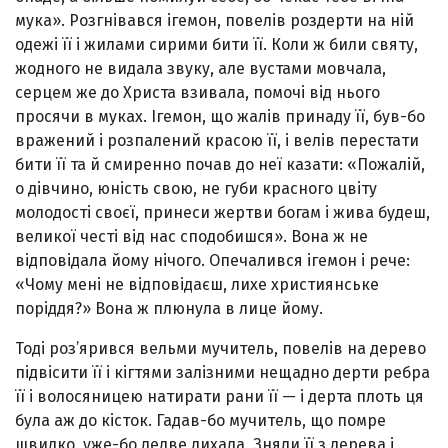
мука». Розгнівався ігемон, повелів роз­дерти на ній
одежі її і жилами сирими бити її. Коли ж били святу,
жодного не видала звуку, але вустами мов­чала,
серцем же до Христа взивала, помочі від нього
просячи в муках. Ігемон, що жалів принаду її, був-бо
вражений і розпалений красою її, і велів перестати
бити її та й смиренно почав до неї казати: «Пожалій,
о дівчи­но, юність свою, не губи красного цвіту
молодості своєї, принеси жертви богам і жива будеш,
великої честі від нас сподобишся». Вона ж не
відповідала йому нічого. Опечалився ігемон і рече:
«Чому мені не відповідаєш, лихе християнське
поріддя?» Вона ж плюнула в лице йому.
Тоді роз’ярився вельми мучитель, повелів на де­рево
підвісити її і кігтями залізними нещадно дерти реб­ра
її і волосяницею натирати рани її — і дерта плоть ця
була аж до кісток. Гадав-бо мучитель, що помре
швид­ко, уже-бо ледве дихала. Зняли її з дерева і