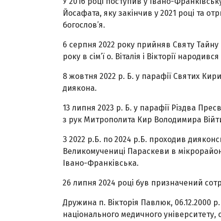
У 2016 році поступив у Івано-Франківсь
Йосафата, яку закінчив у 2021 році та от
богослов’я.
6 серпня 2022 року прийняв Святу Тайну 
року в сім’ї о. Віталія і Вікторії народив
8 жовтня 2022 р. Б. у парафії Святих Кир
диякона.
13 липня 2023 р. Б. у парафії Різдва Пр
з рук Митрополита Кир Володимира Війт
З 2022 р.Б. по 2024 р.Б. проходив диякон
Великомучениці Параскеви в мікрорайоні
Івано-Франківська.
26 липня 2024 році був призначений сотр
Дружина п. Вікторія Павлюк, 06.12.2000 
національного медичного університету, с