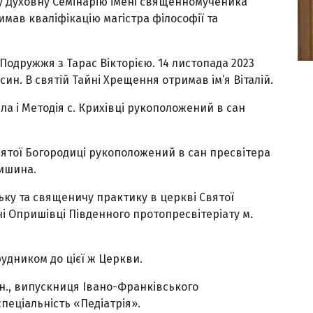
ку Духовну Семінарію імені священномученика
римав кваліфікацію магістра філософії та
Подружжя з Тарас Вікторією. 14 листопада 2023
ся син. В святій Тайні Хрещення отримав ім’я Віталій.
ила і Методія с. Крихівці рукоположений в сан
есвятої Богородиці рукоположений в сан пресвітера
ишина.
ську та священичу практику в церкві Святої
 Опришівці Південного протопресвітеріату м.
удником до цієї ж Церкви.
р.н., випускниця Івано-Франківського
пеціальність «Педіатрія».