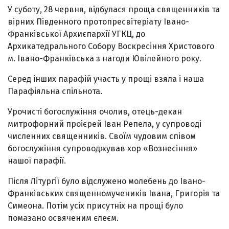
У суботу, 28 червня, відбулася проща священників та
вірних Південного протопресвітеріату Івано-
Франківської Архиєпархії УГКЦ, до
Архикатедрального Собору Воскресіння Христового
м. Івано-Франківська з нагоди Ювілейного року.
Серед інших парафій участь у прощі взяла і наша
Парафіяльна спільнота.
Урочисті богослужіння очолив, отець-декан
митрофорний проієрей Іван Репела, у супроводі
численних священників. Своїм чудовим співом
богослужіння супроводжував хор «Вознесіння»
нашої парафії.
Після Літургії було відслужено молебень до Івано-
Франківських священномучеників Івана, Григорія та
Симеона. Потім усіх присутніх на прощі було
помазано освяченим єлеєм.