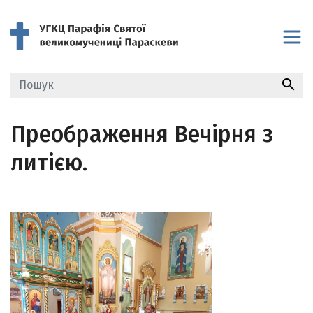
search
Преображення Вечірня з
литією.