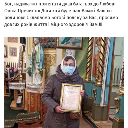
Бог, надихати і притягати душі багатьох до Любові.
Опіка Пречистої Діви хай буде над Вами і Вашою
родиною! Складаємо Богові подяку за Вас, просимо
довгих років життя і міцного здоров’я Вам !!!