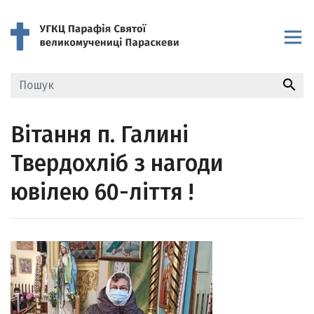
search
Вітання п. Галині
Твердохліб з нагоди
ювілею 60-ліття !