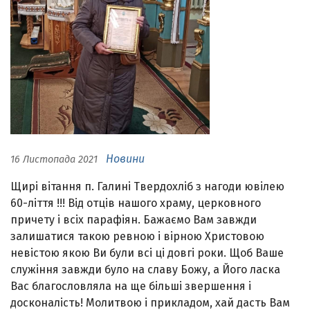
Новини
16 Листопада 2021
Щирі вітання п. Галині Твердохліб з нагоди ювілею
60-ліття !!! Від отців нашого храму, церковного
причету і всіх парафіян. Бажаємо Вам завжди
залишатися такою ревною і вірною Христовою
невістою якою Ви були всі ці довгі роки. Щоб Ваше
служіння завжди було на славу Божу, а Його ласка
Вас благословляла на ще більші звершення і
досконалість! Молитвою і прикладом, хай дасть Вам