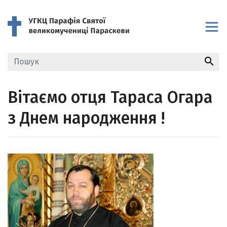
search
Вітаємо отця Тараса Огара
з Днем народження !