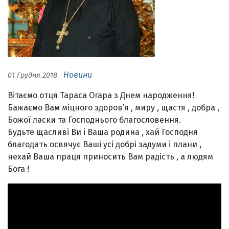
Новини
01 Грудня 2018
Вітаємо отця Тараса Огара з Днем народження!
Бажаємо Вам міцного здоров’я , миру , щастя , добра ,
Божої ласки та Господнього благословення.
Будьте щасливі Ви і Ваша родина , хай Господня
благодать освячує Ваші усі добрі задуми і плани ,
нехай Ваша праця приносить Вам радість , а людям
Бога !