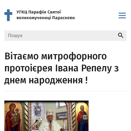
search
Вітаємо митрофорного
протоієрея Івана Репелу з
днем народження !