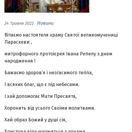
Новини
24 Травня 2022
Вітаємо настоятеля храму Святої великомучениці
Параскеви ,
митрофорного протоієрея Івана Репелу з днем
народження !
Бажаємо здоров’я і незгасимого тепла,
І всяких благ, що є під небесами.
І хай допомогає Мати Пресвята,
Хоронить від усього Своїми молитвами.
Хай образ Божий у душі сія,
Христова віра множиться з роками,