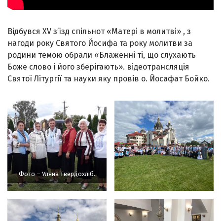
Відбувся XV з’їзд спільнот «Матері в молитві» , з
нагоди року Святого Йосифа та року молитви за
родини темою обрали «Блаженні ті, що слухають
Боже слово і його зберігають». відеотрансляція
Святої Літургії та науки яку провів о. Йосафат Бойко.
Фото – Уляна Твердохліб.