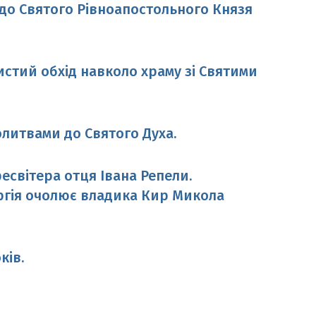
 до Святого Рівноапостольного Князя
истий обхід навколо храму зі Святими
литвами до Святого Духа.
світера отця Івана Репели.
ргія очолює владика Кир Микола
ків.