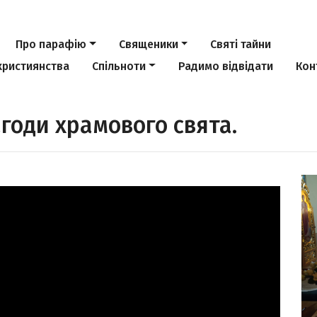
Про парафію
Священики
Святі тайни
християнства
Спільноти
Радимо відвідати
Кон
агоди храмового свята.