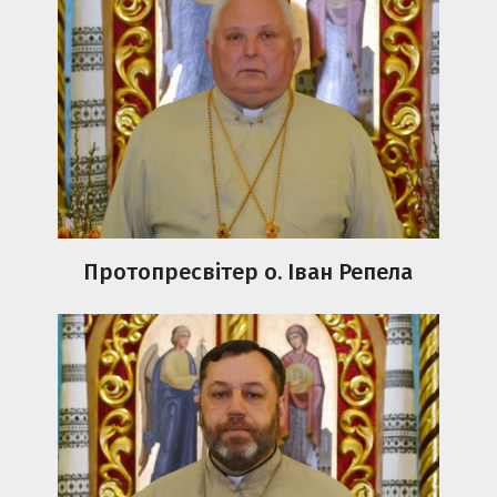
Протопресвітер о. Іван Репела