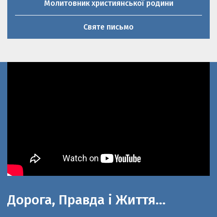
Святе письмо
Дорога, Правда і Життя…
До 100-літнього ювілею церкви Святої
великомучениці Параскеви П’ятниці та 20-річниці