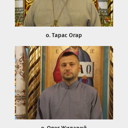
о. Тарас Огар
о. Олег Жилавий