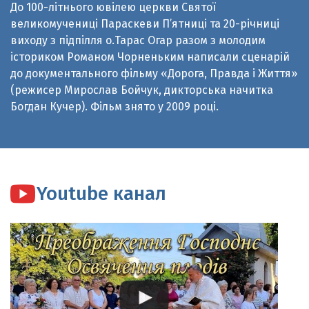
виходу з підпілля о.Тарас Огар разом з молодим
істориком Романом Чорненьким написали сценарій
до документального фільму «Дорога, Правда і Життя»
(режисер Мирослав Бойчук, дикторська начитка
Богдан Кучер). Фільм знято у 2009 році.
Youtube канал