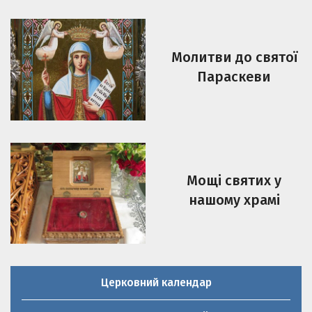
Молитви до святої
Параскеви
Мощі святих у
нашому храмі
Церковний календар
Молитовник християнської родини