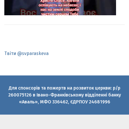
Твіти @svparaskeva
Для спонсорів та пожертв на розвиток церкви: р/р
260075126 в Івано-Франківському відділенні банку
«Аваль», МФО 336462, ЄДРПОУ 24681996
© 2010-2026 Святої великомучениці Параскеви УГКЦ
Офіційний медіаресурс