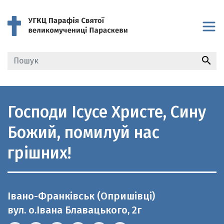
search
Господи Ісусе Христе, Сину
Божий, помилуй нас
грішних!
Івано-Франківськ (Опришівці)
вул. о.Івана Блавацького, 2г