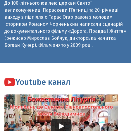
виходу з підпілля о.Тарас Огар разом з молодим
істориком Романом Чорненьким написали сценарій
до документального фільму «Дорога, Правда і Життя»
(режисер Мирослав Бойчук, дикторська начитка
Богдан Кучер). Фільм знято у 2009 році.
Youtube канал