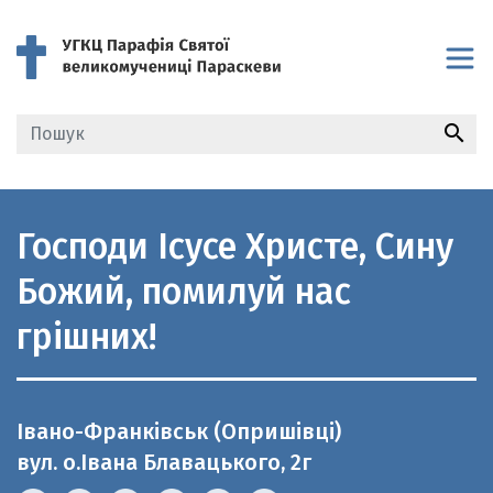
search
Господи Ісусе Христе, Сину
Божий, помилуй нас
грішних!
Івано-Франківськ (Опришівці)
вул. о.Івана Блавацького, 2г