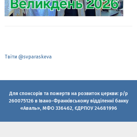
Твіти @svparaskeva
Для спонсорів та пожертв на розвиток церкви: р/р
260075126 в Івано-Франківському відділенні банку
«Аваль», МФО 336462, ЄДРПОУ 24681996
© 2010-2026 Святої великомучениці Параскеви УГКЦ
Офіційний медіаресурс