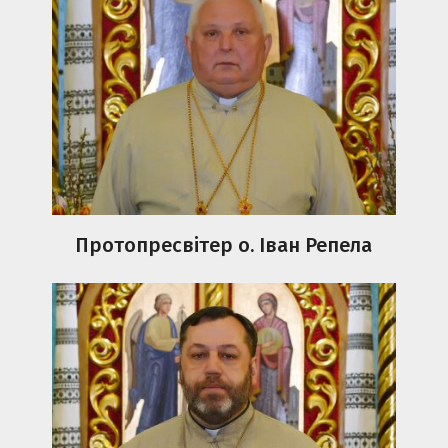
Протопресвітер о. Іван Репела