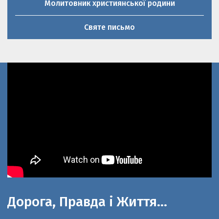
Святе письмо
Дорога, Правда і Життя…
До 100-літнього ювілею церкви Святої
великомучениці Параскеви П’ятниці та 20-річниці