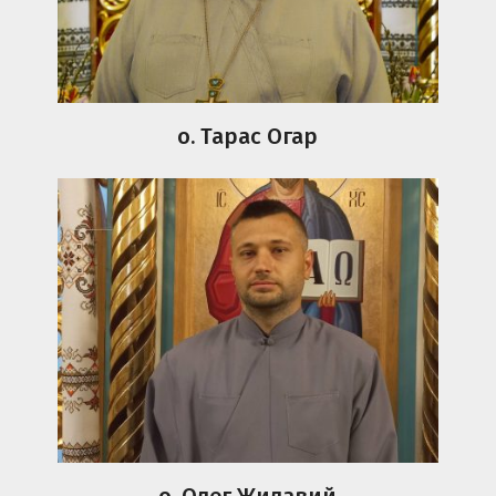
о. Тарас Огар
о. Олег Жилавий