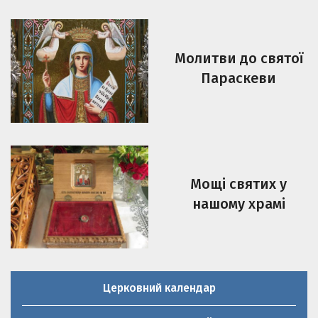
Молитви до святої
Параскеви
Мощі святих у
нашому храмі
Церковний календар
Молитовник християнської родини