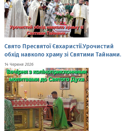
Свято Пресвятої Євхаристії.Урочистий
обхід навколо храму зі Святими Тайнами.
14 Червня 2026
Вечірня з коліноприклонними молитвами