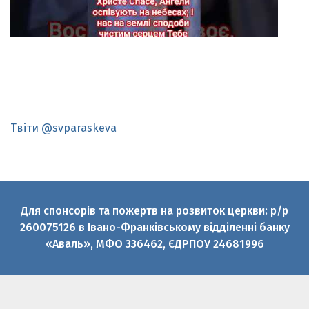
Твіти @svparaskeva
Для спонсорів та пожертв на розвиток церкви: р/р
260075126 в Івано-Франківському відділенні банку
«Аваль», МФО 336462, ЄДРПОУ 24681996
© 2010-2026 Святої великомучениці Параскеви УГКЦ
Офіційний медіаресурс