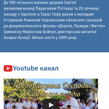
виходу з підпілля о.Тарас Огар разом з молодим
істориком Романом Чорненьким написали сценарій
до документального фільму «Дорога, Правда і Життя»
(режисер Мирослав Бойчук, дикторська начитка
Богдан Кучер). Фільм знято у 2009 році.
Youtube канал