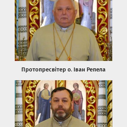
Протопресвітер о. Іван Репела