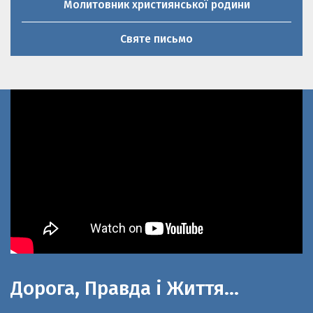
Святе письмо
Дорога, Правда і Життя…
До 100-літнього ювілею церкви Святої
великомучениці Параскеви П’ятниці та 20-річниці