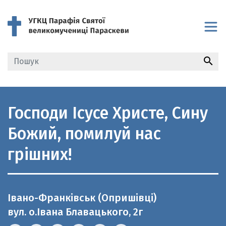
search
Господи Ісусе Христе, Сину
Божий, помилуй нас
грішних!
Івано-Франківськ (Опришівці)
вул. о.Івана Блавацького, 2г