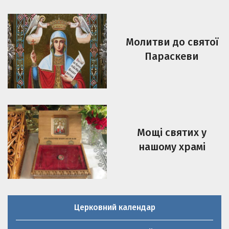
Молитви до святої
Параскеви
Мощі святих у
нашому храмі
Церковний календар
Молитовник християнської родини