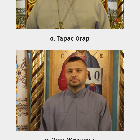
о. Тарас Огар
о. Олег Жилавий