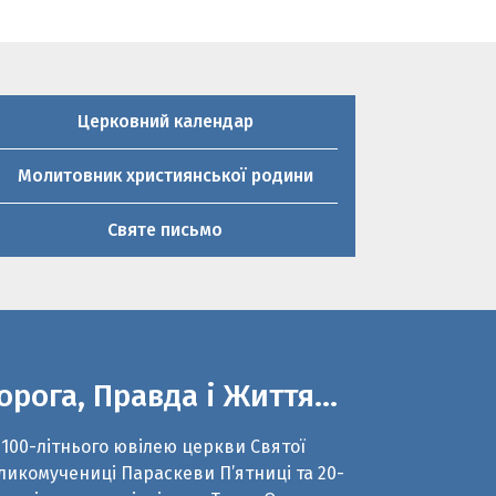
Церковний календар
Молитовник християнської родини
Святе письмо
орога, Правда і Життя…
 100-літнього ювілею церкви Святої
ликомучениці Параскеви П’ятниці та 20-
чниці виходу з підпілля о.Тарас Огар
зом з молодим істориком Романом
рненьким написали сценарій до
кументального фільму «Дорога, Правда і