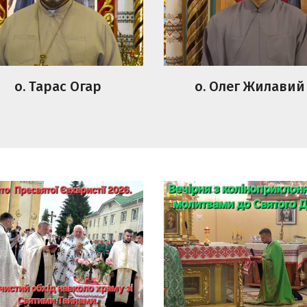
о. Тарас Огар
о. Олег Жилавий
то Пресвятої
Вечірня з
аристії.Урочистий
коліноприклонними
д навколо храму зі
молитвами до Святог