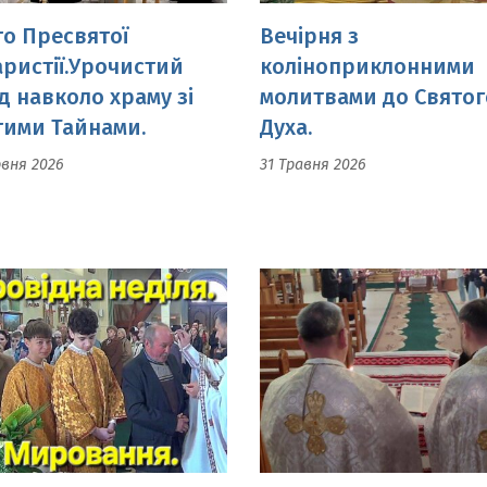
тими Тайнами.
Духа.
рвня 2026
31 Травня 2026
ідна неділя.
Вечірня. Неділя св. ап
овання.
Томи.
ітня 2026
18 Квітня 2026