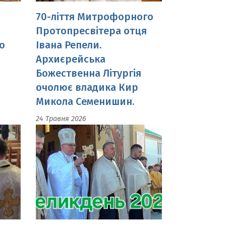
Архиєрейська
Божественна Літургія
очолює владика Кир
Микола Семенишин.
24 Травня 2026
.
Божественна Літургія і
посвячення пасок.
12 Квітня 2026