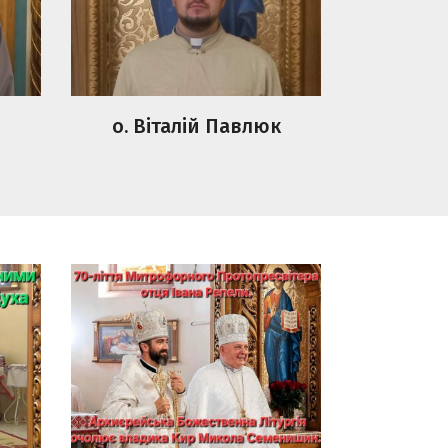
о. Віталій Павлюк
70-ліття Митрофорного
Протопресвітера отця
о
Івана Репели.