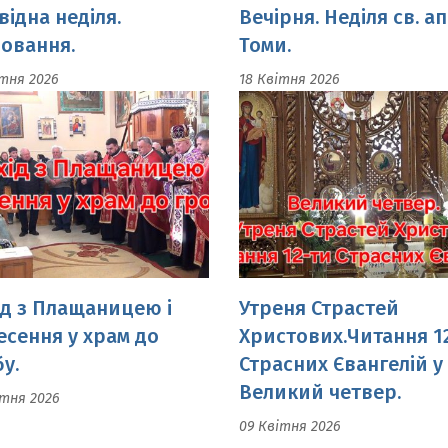
ід з Плащаницею і
Утреня Страстей
есення у храм до
Христових.Читання 1
у.
Страсних Євангелій у
Великий четвер.
ітня 2026
09 Квітня 2026