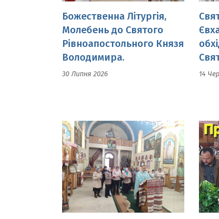
Володимира.
Свя
30 Липня 2026
14 Че
Спільнота Матері в
Пров
молитві 20-років.
Мир
02 Травня 2026
19 Кв