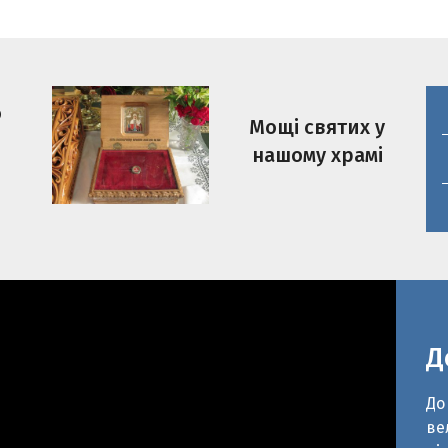
о
Мощі святих у
нашому храмі
Д
До
ве
рі
ра
Чо
до