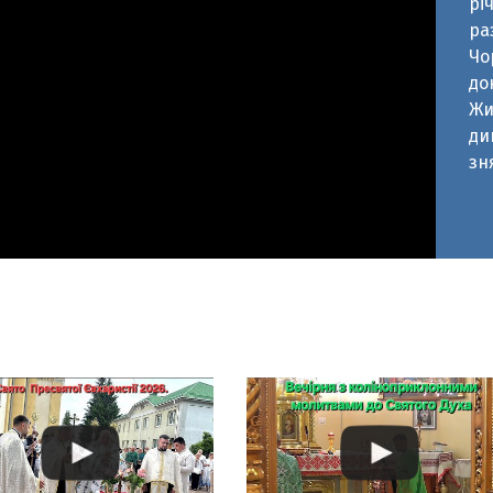
Жи
ди
зн