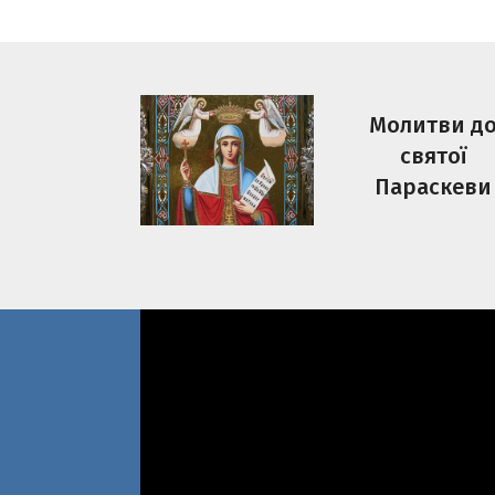
Молитви д
святої
Параскеви