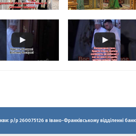
ркви: р/р 260075126 в Івано-Франківському відділенні ба
аскеви УГКЦ