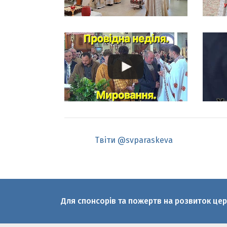
Твіти @svparaskeva
Для спонсорів та пожертв на розвиток це
© 2010-2026 Святої великомучениці Пар
Офіційний медіаресурс