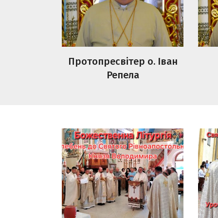
Протопресвітер о. Іван
Репела
Божественна Літургія,
Свя
Молебень до Святого
Євх
Рівноапостольного Князя
обхі