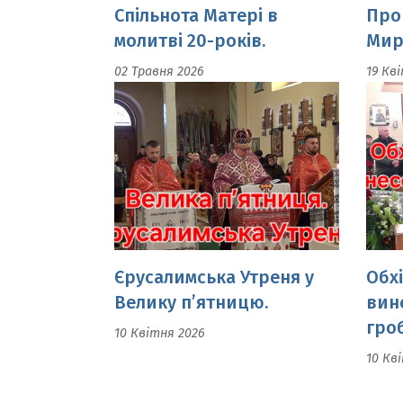
Єрусалимська Утреня у
Обх
Велику п’ятницю.
вин
гроб
10 Квітня 2026
10 Кв