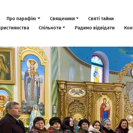
Про парафію
Священики
Святі тайни
християнства
Спільноти
Радимо відвідати
Кон
Previous