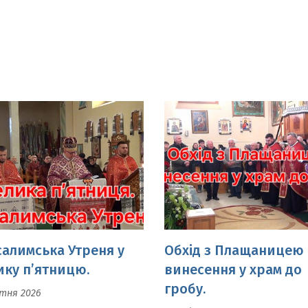
салимська Утреня у
Обхід з Плащаницею 
ику п’ятницю.
винесення у храм до
гробу.
ітня 2026
10 Квітня 2026