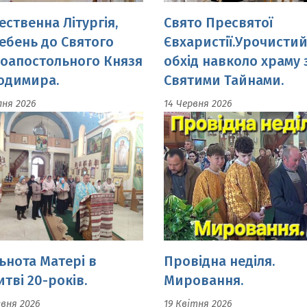
одимира.
Святими Тайнами.
пня 2026
14 Червня 2026
ьнота Матері в
Провідна неділя.
тві 20-років.
Мировання.
авня 2026
19 Квітня 2026