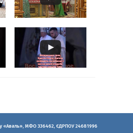
нку «Аваль», МФО 336462, ЄДРПОУ 24681996