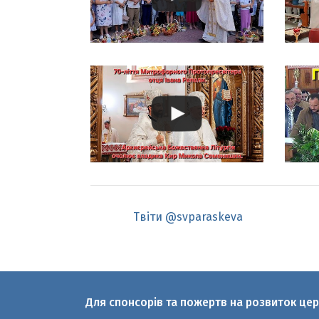
Твіти @svparaskeva
Для спонсорів та пожертв на розвиток це
© 2010-2026 Святої великомучениці Пар