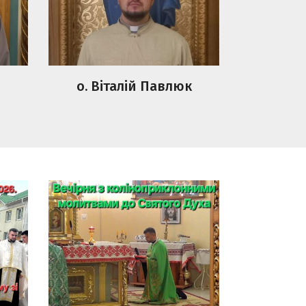
о. Віталій Павлюк
Вечірня з
й
коліноприклонними
зі
молитвами до Святого