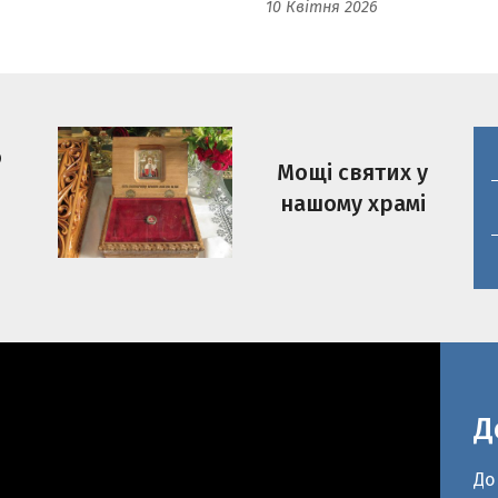
о
Мощі святих у
нашому храмі
Д
До
ве
рі
ра
Чо