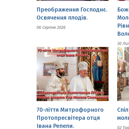
06 Серпня 2026
Вол
30 Ли
70-ліття Митрофорного
Спіл
Протопресвітера отця
моли
Івана Репели.
02 Тр
Архиєрейська
Божественна Літургія
очолює владика Кир