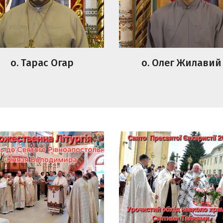
о. Тарас Огар
о. Олег Жилавий
ственна Літургія,
Свято Пресвятої
ебень до Святого
Євхаристії.Урочисти
ноапостольного Князя
обхід навколо храму 