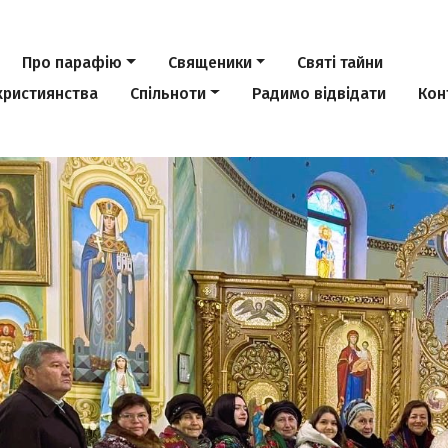
Про парафію
Священики
Святі тайни
християнства
Спільноти
Радимо відвідати
Кон
Previous