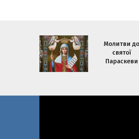
Молитви д
святої
Параскеви