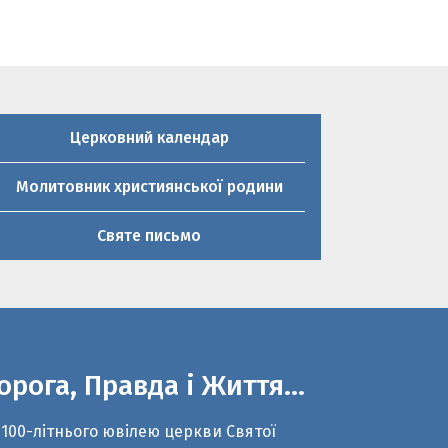
Церковний календар
Молитовник християнської родини
Святе письмо
орога, Правда і Життя…
 100-літнього ювілею церкви Святої
ликомучениці Параскеви П’ятниці та 20-
чниці виходу з підпілля о.Тарас Огар
зом з молодим істориком Романом
рненьким написали сценарій до