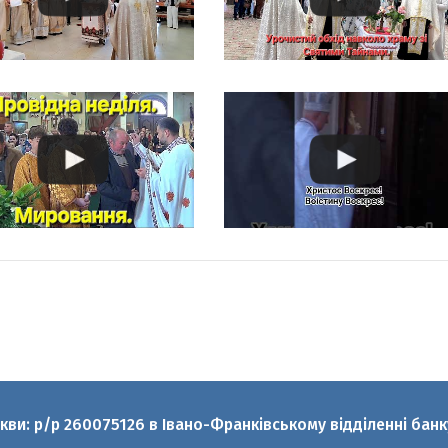
ркви: р/р 260075126 в Івано-Франківському відділенні ба
аскеви УГКЦ