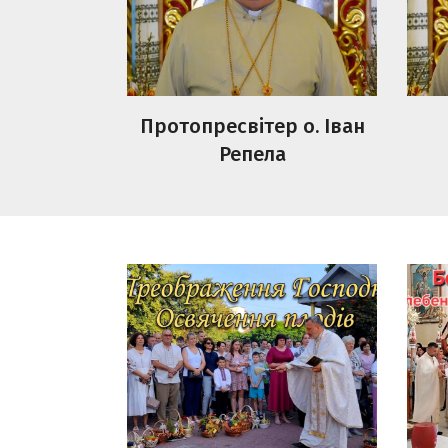
Протопресвітер о. Іван
Репела
Преображення Господнє.
Боже
Освячення плодів.
Мол
Рів