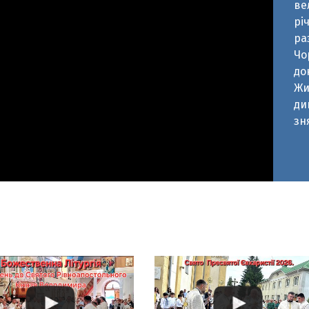
до
Жи
ди
зн