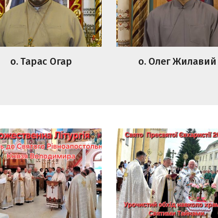
о. Тарас Огар
о. Олег Жилавий
ственна Літургія,
Свято Пресвятої
ебень до Святого
Євхаристії.Урочисти
ноапостольного Князя
обхід навколо храму 