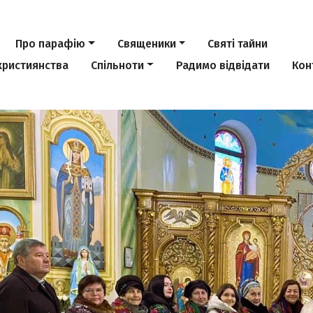
Про парафію
Священики
Святі тайни
християнства
Спільноти
Радимо відвідати
Кон
Previous