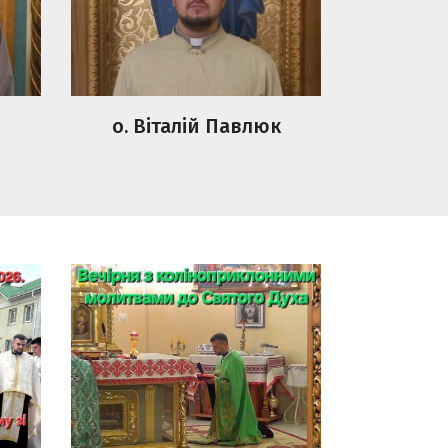
о. Віталій Павлюк
Вечірня з
й
коліноприклонними
зі
молитвами до Святого