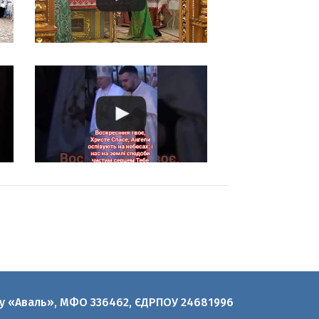
нку «Аваль», МФО 336462, ЄДРПОУ 24681996