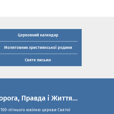
Церковний календар
Молитовник християнської родини
Святе письмо
орога, Правда і Життя…
 100-літнього ювілею церкви Святої
ликомучениці Параскеви П’ятниці та 20-
чниці виходу з підпілля о.Тарас Огар
зом з молодим істориком Романом
рненьким написали сценарій до