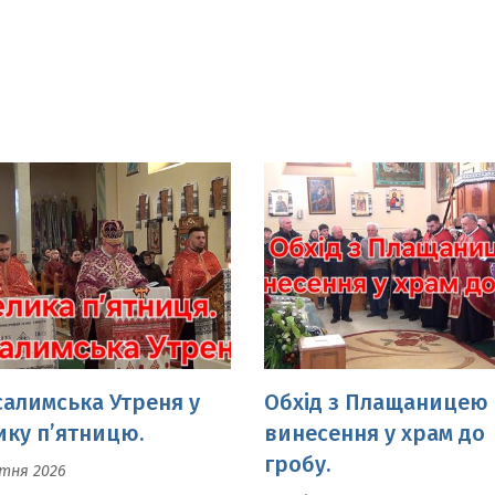
салимська Утреня у
Обхід з Плащаницею 
ику п’ятницю.
винесення у храм до
гробу.
ітня 2026
10 Квітня 2026