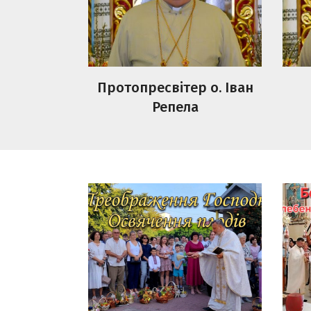
Протопресвітер о. Іван
Репела
Преображення Господнє.
Боже
Освячення плодів.
Мол
Рів