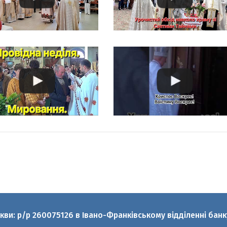
ркви: р/р 260075126 в Івано-Франківському відділенні ба
аскеви УГКЦ