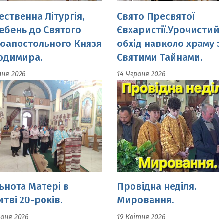
одимира.
Святими Тайнами.
пня 2026
14 Червня 2026
ьнота Матері в
Провідна неділя.
тві 20-років.
Мировання.
авня 2026
19 Квітня 2026