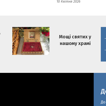
о
Мощі святих у
нашому храмі
Д
До
ве
рі
ра
Чо