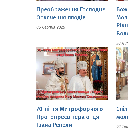
06 Серпня 2026
Вол
30 Ли
70-ліття Митрофорного
Спіл
Протопресвітера отця
моли
Івана Репели.
02 Тр
Архиєрейська
Божественна Літургія
очолює владика Кир