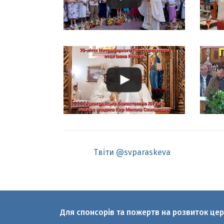
Твіти @svparaskeva
Для спонсорів та пожертв на розвиток це
© 2010-2026 Святої великомучениці Пар