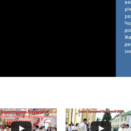
до
Жи
ди
зн