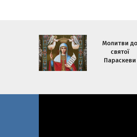
Молитви д
святої
Параскеви