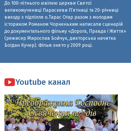
виходу з підпілля о.Тарас Огар разом з молодим
істориком Романом Чорненьким написали сценарій
до документального фільму «Дорога, Правда і Життя»
(режисер Мирослав Бойчук, дикторська начитка
Богдан Кучер). Фільм знято у 2009 році.
Youtube канал