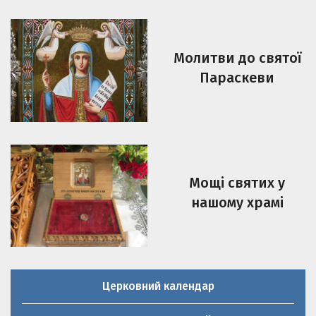
Молитви до святої
Параскеви
Мощі святих у
нашому храмі
Церковний календар
Молитовник християнської родини