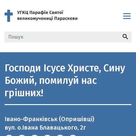
search
Господи Ісусе Христе, Сину
Божий, помилуй нас
грішних!
Івано-Франківськ (Опришівці)
вул. о.Івана Блавацького, 2г