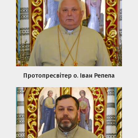
Протопресвітер о. Іван Репела