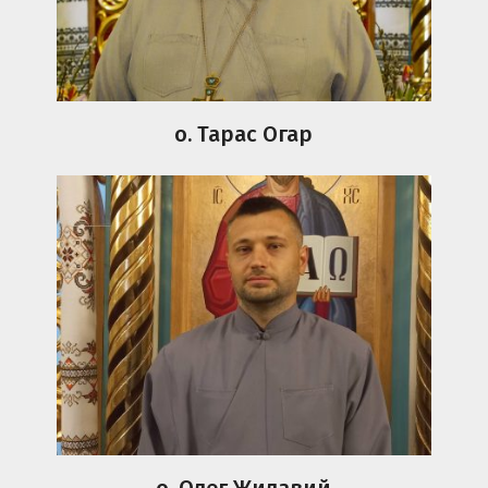
о. Тарас Огар
о. Олег Жилавий