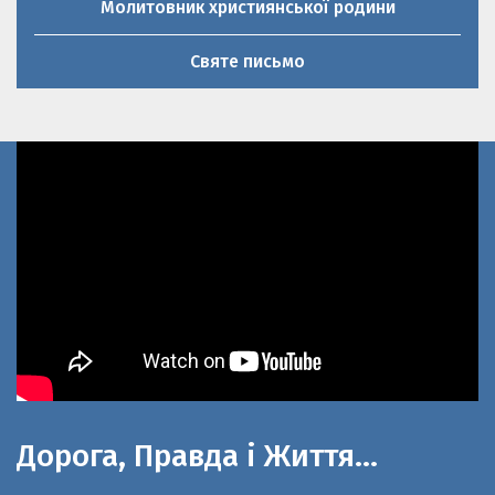
Святе письмо
Дорога, Правда і Життя…
До 100-літнього ювілею церкви Святої
великомучениці Параскеви П’ятниці та 20-річниці