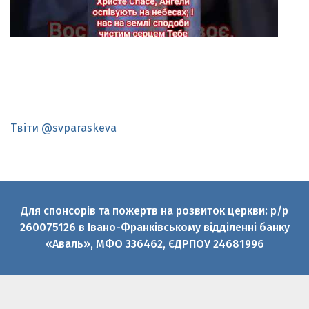
Твіти @svparaskeva
Для спонсорів та пожертв на розвиток церкви: р/р
260075126 в Івано-Франківському відділенні банку
«Аваль», МФО 336462, ЄДРПОУ 24681996
© 2010-2026 Святої великомучениці Параскеви УГКЦ
Офіційний медіаресурс