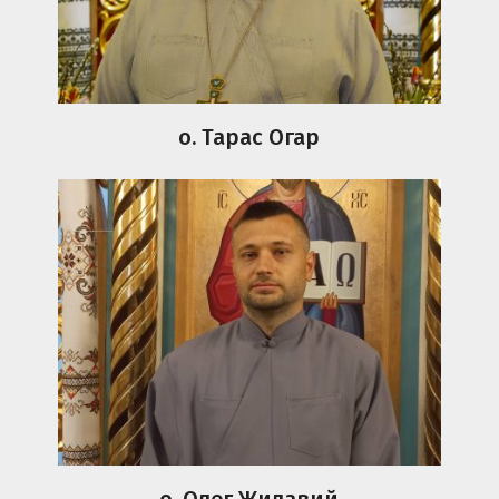
о. Тарас Огар
о. Олег Жилавий