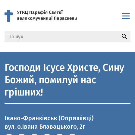
search
Господи Ісусе Христе, Сину
Божий, помилуй нас
грішних!
Івано-Франківськ (Опришівці)
вул. о.Івана Блавацького, 2г