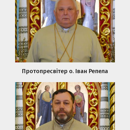
Протопресвітер о. Іван Репела