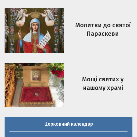
Молитви до святої
Параскеви
Мощі святих у
нашому храмі
Церковний календар
Молитовник християнської родини