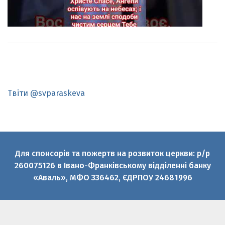
Твіти @svparaskeva
Для спонсорів та пожертв на розвиток церкви: р/р
260075126 в Івано-Франківському відділенні банку
«Аваль», МФО 336462, ЄДРПОУ 24681996
© 2010-2026 Святої великомучениці Параскеви УГКЦ
Офіційний медіаресурс