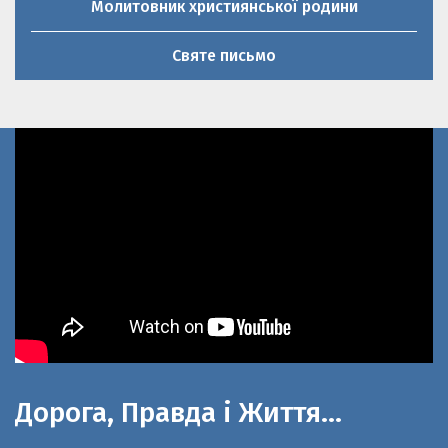
Святе письмо
Дорога, Правда і Життя…
До 100-літнього ювілею церкви Святої
великомучениці Параскеви П’ятниці та 20-річниці