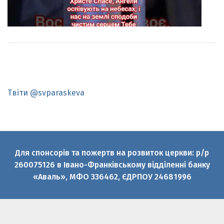
Твіти @svparaskeva
Для спонсорів та пожертв на розвиток церкви: р/р
260075126 в Івано-Франківському відділенні банку
«Аваль», МФО 336462, ЄДРПОУ 24681996
© 2010-2026 Святої великомучениці Параскеви УГКЦ
Офіційний медіаресурс