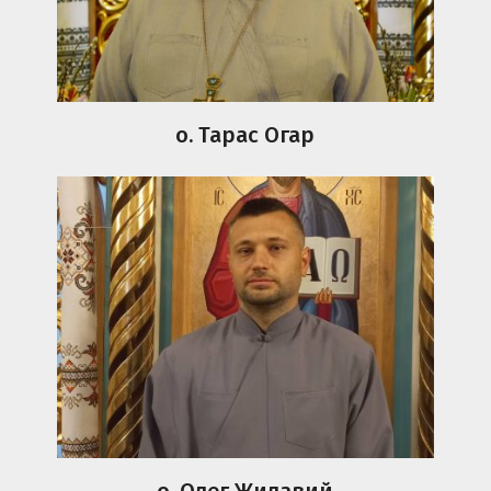
о. Тарас Огар
о. Олег Жилавий