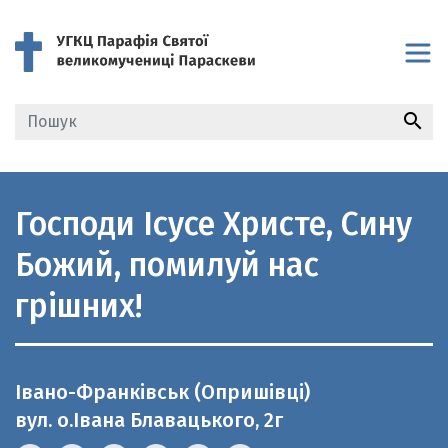
search
Господи Ісусе Христе, Сину
Божий, помилуй нас
грішних!
Івано-Франківськ (Опришівці)
вул. о.Івана Блавацького, 2г