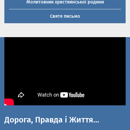
Святе письмо
Дорога, Правда і Життя…
До 100-літнього ювілею церкви Святої
великомучениці Параскеви П’ятниці та 20-річниці