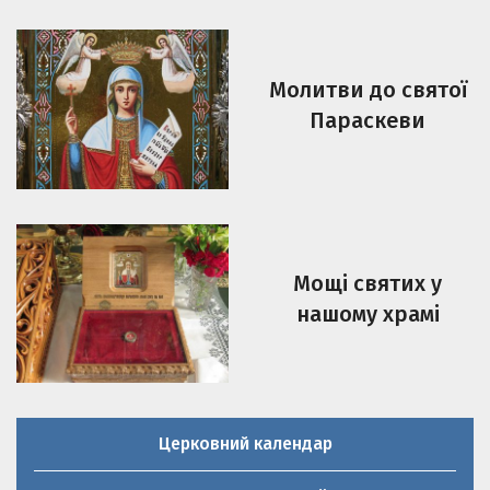
Молитви до святої
Параскеви
Мощі святих у
нашому храмі
Церковний календар
Молитовник християнської родини