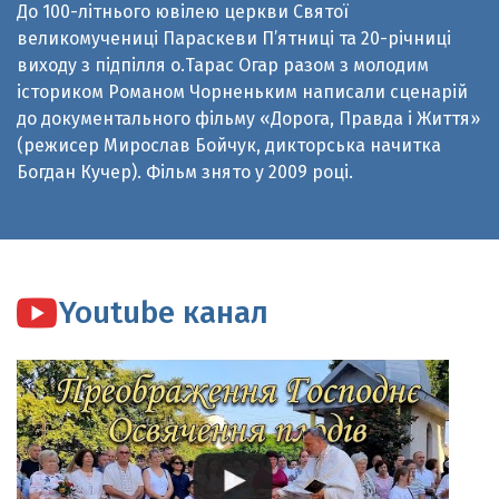
виходу з підпілля о.Тарас Огар разом з молодим
істориком Романом Чорненьким написали сценарій
до документального фільму «Дорога, Правда і Життя»
(режисер Мирослав Бойчук, дикторська начитка
Богдан Кучер). Фільм знято у 2009 році.
Youtube канал