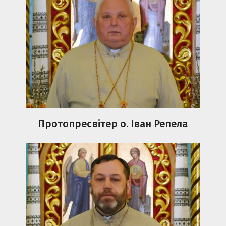
Протопресвітер о. Іван Репела