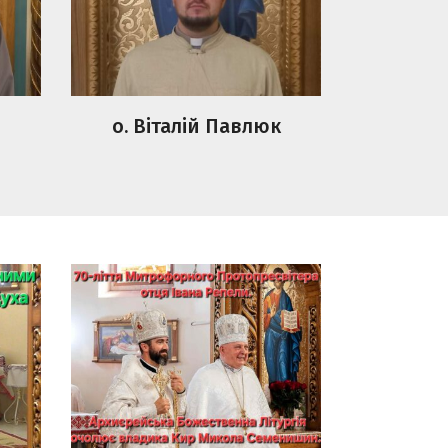
о. Віталій Павлюк
70-ліття Митрофорного
Протопресвітера отця
о
Івана Репели.