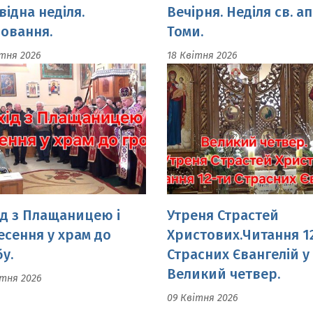
ід з Плащаницею і
Утреня Страстей
есення у храм до
Христових.Читання 1
у.
Страсних Євангелій у
Великий четвер.
ітня 2026
09 Квітня 2026