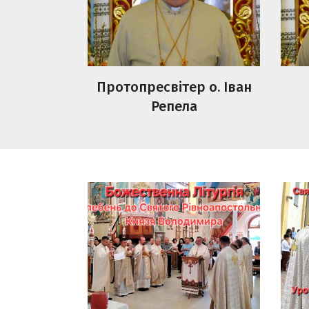
Протопресвітер о. Іван
Репела
Божественна Літургія,
Свя
Молебень до Святого
Євх
Рівноапостольного Князя
обхі