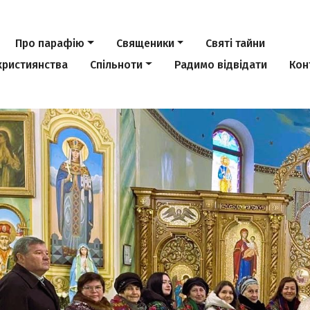
Про парафію
Священики
Святі тайни
християнства
Спільноти
Радимо відвідати
Кон
Previous