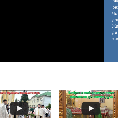
Жи
ди
зн