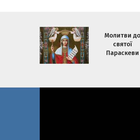
Молитви д
святої
Параскеви