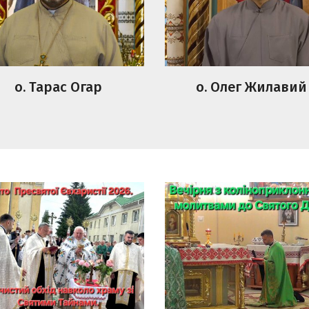
о. Тарас Огар
о. Олег Жилавий
то Пресвятої
Вечірня з
аристії.Урочистий
коліноприклонними
д навколо храму зі
молитвами до Святог