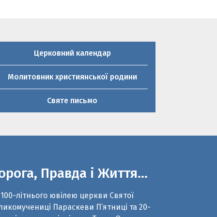
Церковний календар
Молитовник християнської родини
Святе письмо
орога, Правда і Життя…
 100-літнього ювілею церкви Святої
ликомучениці Параскеви П’ятниці та 20-
чниці виходу з підпілля о.Тарас Огар
зом з молодим істориком Романом
рненьким написали сценарій до
кументального фільму «Дорога, Правда і