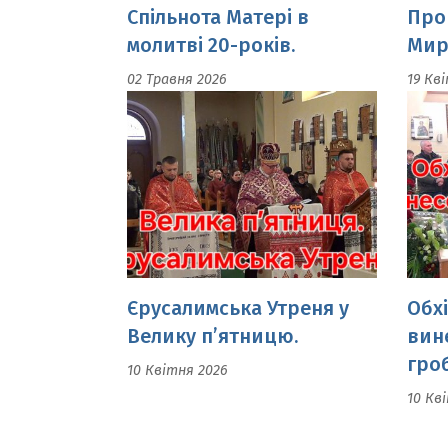
Єрусалимська Утреня у
Обх
Велику п’ятницю.
вин
гроб
10 Квітня 2026
10 Кв