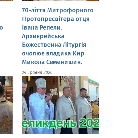
Архиєрейська
Божественна Літургія
очолює владика Кир
Микола Семенишин.
24 Травня 2026
.
Божественна Літургія і
посвячення пасок.
12 Квітня 2026