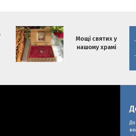
о
Мощі святих у
нашому храмі
Д
До
ве
рі
ра
Чо
до