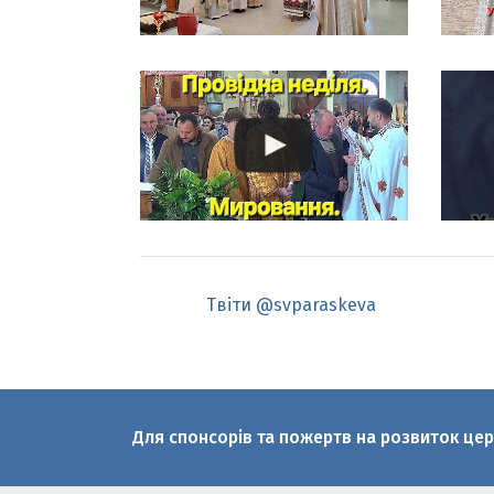
Твіти @svparaskeva
Для спонсорів та пожертв на розвиток це
© 2010-2026 Святої великомучениці Пар
Офіційний медіаресурс