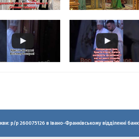
ркви: р/р 260075126 в Івано-Франківському відділенні ба
аскеви УГКЦ