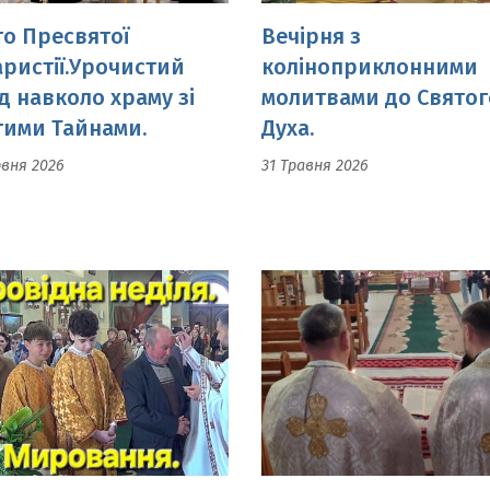
тими Тайнами.
Духа.
рвня 2026
31 Травня 2026
ідна неділя.
Вечірня. Неділя св. ап
овання.
Томи.
ітня 2026
18 Квітня 2026