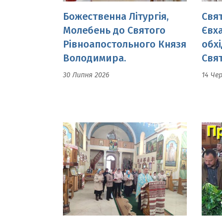
Володимира.
Свя
30 Липня 2026
14 Че
Спільнота Матері в
Пров
молитві 20-років.
Мир
02 Травня 2026
19 Кв