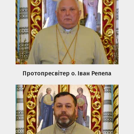
Протопресвітер о. Іван Репела