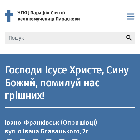
search
Господи Ісусе Христе, Сину
Божий, помилуй нас
грішних!
Івано-Франківськ (Опришівці)
вул. о.Івана Блавацького, 2г