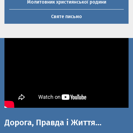
Святе письмо
Дорога, Правда і Життя…
До 100-літнього ювілею церкви Святої
великомучениці Параскеви П’ятниці та 20-річниці