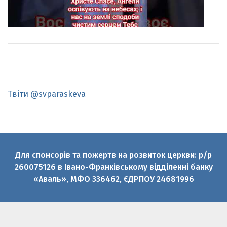
Твіти @svparaskeva
Для спонсорів та пожертв на розвиток церкви: р/р
260075126 в Івано-Франківському відділенні банку
«Аваль», МФО 336462, ЄДРПОУ 24681996
© 2010-2026 Святої великомучениці Параскеви УГКЦ
Офіційний медіаресурс