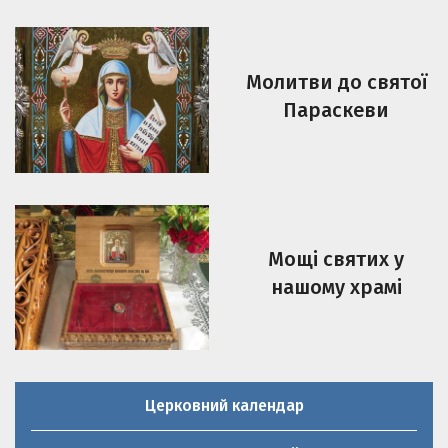
Молитви до святої
Параскеви
Мощі святих у
нашому храмі
Церковний календар
Молитовник християнської родини