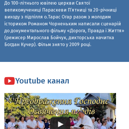
виходу з підпілля о.Тарас Огар разом з молодим
істориком Романом Чорненьким написали сценарій
до документального фільму «Дорога, Правда і Життя»
(режисер Мирослав Бойчук, дикторська начитка
Богдан Кучер). Фільм знято у 2009 році.
Youtube канал