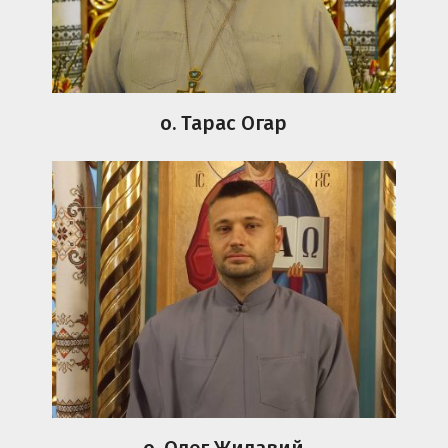
о. Тарас Огар
о. Олег Жилавий