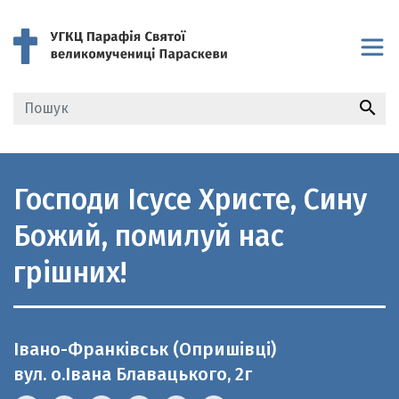
search
Господи Ісусе Христе, Сину
Божий, помилуй нас
грішних!
Івано-Франківськ (Опришівці)
вул. о.Івана Блавацького, 2г