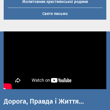
Святе письмо
Дорога, Правда і Життя…
До 100-літнього ювілею церкви Святої
великомучениці Параскеви П’ятниці та 20-річниці