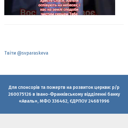
Твіти @svparaskeva
Для спонсорів та пожертв на розвиток церкви: р/р
260075126 в Івано-Франківському відділенні банку
«Аваль», МФО 336462, ЄДРПОУ 24681996
© 2010-2026 Святої великомучениці Параскеви УГКЦ
Офіційний медіаресурс