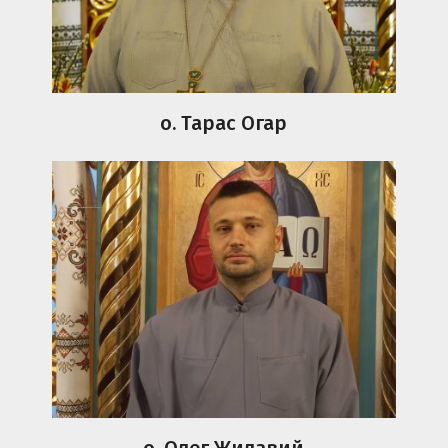
о. Тарас Огар
о. Олег Жилавий