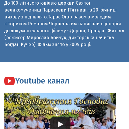
виходу з підпілля о.Тарас Огар разом з молодим
істориком Романом Чорненьким написали сценарій
до документального фільму «Дорога, Правда і Життя»
(режисер Мирослав Бойчук, дикторська начитка
Богдан Кучер). Фільм знято у 2009 році.
Youtube канал