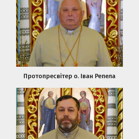
Протопресвітер о. Іван Репела