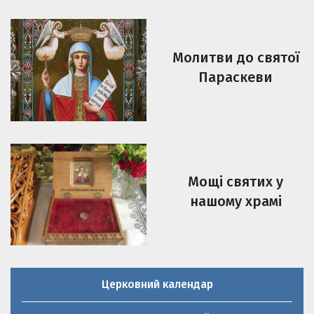
Молитви до святої
Параскеви
Мощі святих у
нашому храмі
Церковний календар
Молитовник християнської родини