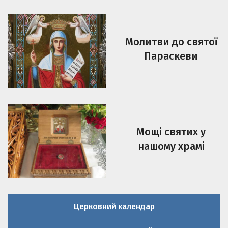
Молитви до святої
Параскеви
Мощі святих у
нашому храмі
Церковний календар
Молитовник християнської родини