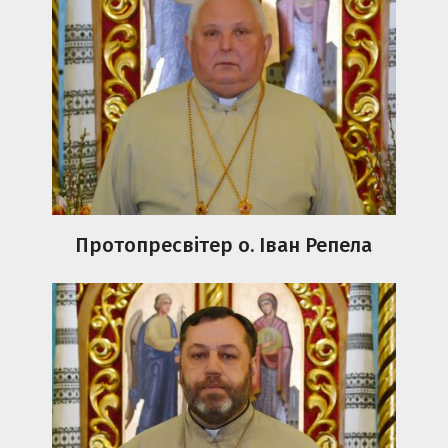
Протопресвітер о. Іван Репела