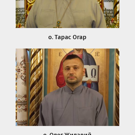
о. Тарас Огар
о. Олег Жилавий