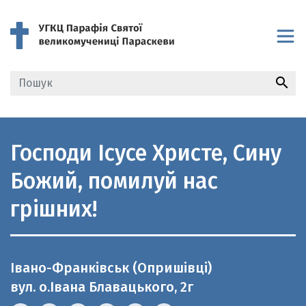
search
Господи Ісусе Христе, Сину
Божий, помилуй нас
грішних!
Івано-Франківськ (Опришівці)
вул. о.Івана Блавацького, 2г