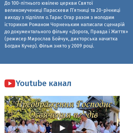
виходу з підпілля о.Тарас Огар разом з молодим
істориком Романом Чорненьким написали сценарій
до документального фільму «Дорога, Правда і Життя»
(режисер Мирослав Бойчук, дикторська начитка
Богдан Кучер). Фільм знято у 2009 році.
Youtube канал