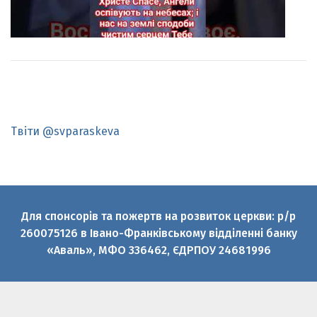
Твіти @svparaskeva
Для спонсорів та пожертв на розвиток церкви: р/р
260075126 в Івано-Франківському відділенні банку
«Аваль», МФО 336462, ЄДРПОУ 24681996
© 2010-2026 Святої великомучениці Параскеви УГКЦ
Офіційний медіаресурс