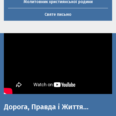
Святе письмо
Дорога, Правда і Життя…
До 100-літнього ювілею церкви Святої
великомучениці Параскеви П’ятниці та 20-річниці