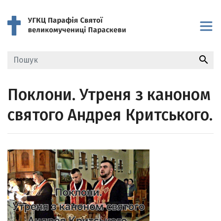
search
Поклони. Утреня з каноном
святого Андрея Критського.