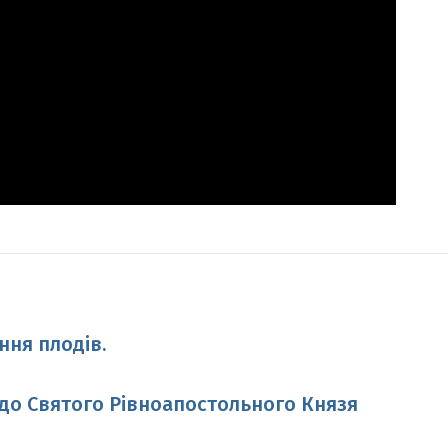
ня плодів.
 до Святого Рівноапостольного Князя