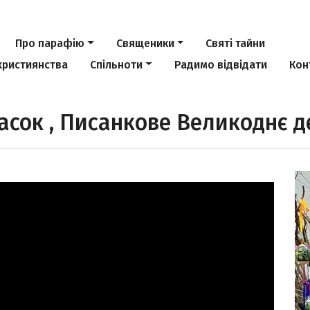
Про парафію
Священики
Святі тайни
християнства
Спільноти
Радимо відвідати
Кон
асок , Писанкове Великоднє д