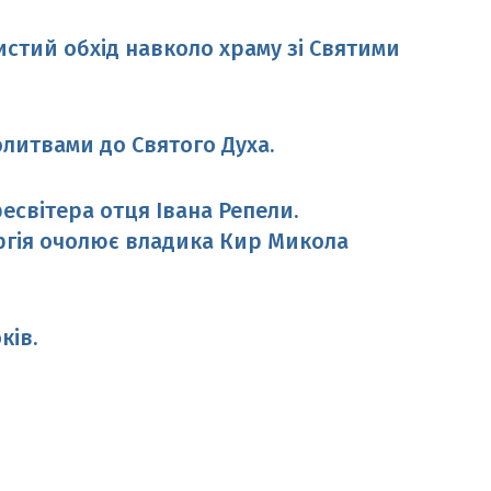
истий обхід навколо храму зі Святими
литвами до Святого Духа.
світера отця Івана Репели.
ргія очолює владика Кир Микола
ків.