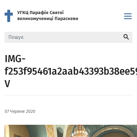
search
IMG-
f253f95461a2aab43393b38ee5
V
07 Червня 2020