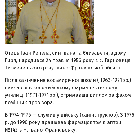
Отець Іван Репела, син Івана та Єлизавети, з дому
Гиря, народився 24 травня 1956 року в с. Тарновиця
Тисменецького р-ну Івано-Франківської області.
Після закінчення восьмирічної школи ( 1963-1971рр.)
навчався в коломийському фармацевтичному
училищі (1971-1974рр.), отримавши диплом за фахом
помічник провізора.
В 1974-1976 — служив у війську (санінструктор). З 1976
р. до 1990 року працював фармацевтом в аптеці
№142 в м. Івано-Франківську.