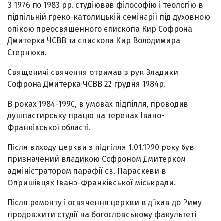
З 1976 по 1983 рр. студіював філософію і теологію в
підпільній греко-католицькій семінарії під духовною
опікою преосвященного єпископа Кир Софрона
Дмитерка ЧСВВ та єпископа Кир Володимира
Стернюка.
Священичі свячення отримав з рук Владики
Софрона Дмитерка ЧСВВ 22 грудня 1984р.
В роках 1984-1990, в умовах підпілля, проводив
душпастирську працю на теренах Івано-
Франківської області.
Після виходу церкви з підпілля 1.01.1990 року був
призначений владикою Софроном Дмитерком
адміністратором парафії св. Параскеви в
Опришівцях Івано-Франківської міськради.
Після ремонту і освячення церкви від’їхав до Риму
продовжити студії на богословському факультеті