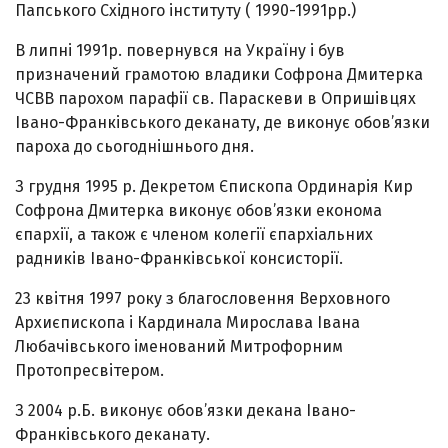
Папського Східного інституту ( 1990-1991рр.)
В липні 1991р. повернувся на Україну і був
призначений грамотою владики Софрона Дмитерка
ЧСВВ парохом парафії св. Параскеви в Опришівцях
Івано-Франківського деканату, де виконує обов’язки
пароха до сьогоднішнього дня.
З грудня 1995 р. Декретом Єпископа Ординарія Кир
Софрона Дмитерка виконує обов’язки економа
єпархії, а також є членом колегії єпархіальних
радників Івано-Франківської консисторії.
23 квітня 1997 року з благословення Верховного
Архиєпископа і Кардинала Мирослава Івана
Любачівського іменований Митрофорним
Протопресвітером.
З 2004 р.Б. виконує обов’язки декана Івано-
Франківського деканату.