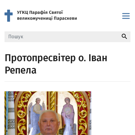
search
Протопресвітер о. Іван
Репела