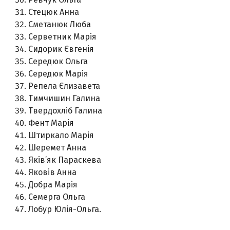
Стецюк Анна
Сметанюк Люба
Серветник Марія
Сидорик Євгенія
Середюк Ольга
Середюк Марія
Репела Єлизавета
Тимчишин Галина
Твердохліб Галина
Фент Марія
Штиркало Марія
Шеремет Анна
Яків’як Параскева
Яковів Анна
Добра Марія
Семерга Ольга
Лобур Юлія-Ольга.