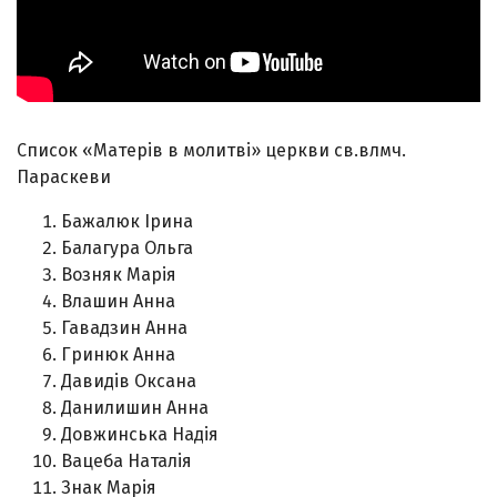
Список «Матерів в молитві» церкви св.влмч.
Параскеви
Бажалюк Ірина
Балагура Ольга
Возняк Марія
Влашин Анна
Гавадзин Анна
Гринюк Анна
Давидів Оксана
Данилишин Анна
Довжинська Надія
Вацеба Наталія
Знак Марія