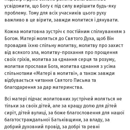
усвідомити, що Богу є під силу вирішити будь-яку
проблему. Тому для всіх учасників цього руху
важливо в це вірити, завжди молитися і дякувати.
Кожна молитовна зустріч є постійним спілкуванням з
Богом. Матері моляться до Святого Духа, щоб Він
провадив їхню спільну молитву, молитву про захист
від всякого зла, молитву-прохання про прощення
своїх гріхів, молитва за єднання серця та розуму,
молитви прослави Бога, молитва єднання з усіма
спільнотами «Матері в молитві», а також завжди
відбувається читання Святого Письма та
благодарення за дар материнства.
Всі матері підчас молитовних зустрічей моляться не
тільки за своїх дітей, але за кращу долю для дітей
сиріт, дітей вулиці, за боже благословення для нашої
багатостраждальної Батьківщини, за владу, за
добрий духовний провід, за добрі та ревні