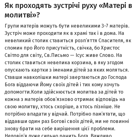
Як проходять зустрічі руху «Матері в
молитві»?
Групи матерів можуть бути невеликими 3-7 матерів.
Зустріч може проходити як в храмі так і в дома. На
невеликий столик ставиться розп’яття Спасителя, як
спомин про Його присутність, свічка, бо Христос
Світло для світу, Св.Письмо — Ісус живе Слово. На
столик ставиться невелика корзина, в яку згодом
опускають картки з іменами дітей за яких моляться.
Ставши навколішки матері звертаються до Господа
Бога віддаючи Йому своїх дітей і тих кому хочуть
допомогти.Коли здійснюється молитва за дітей то
кожна з матерів обов’язково отримає відповідь на
свою молитву, хтось скоріше, а хтось пізніше. Не
потрібно впадати у відчай. Потрібно пам’ятати, що
віддавши один раз Богові своїх дітей, ми не повинні
знову брати на себе вирішення цієї проблеми.
Недовір’я дуже сильно ранить Бога. Важливо