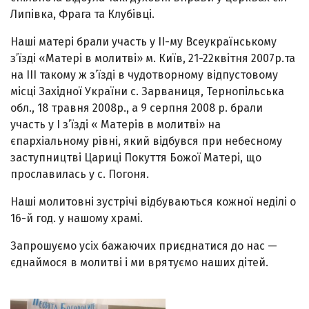
Липівка, Фрага та Клубівці.
Наші матері брали участь у ІІ-му Всеукраїнському
з’їзді «Матері в молитві» м. Київ, 21-22квітня 2007р.та
на ІІІ такому ж з’їзді в чудотворному відпустовому
місці Західної України с. Зарваниця, Тернопільська
обл., 18 травня 2008р., а 9 серпня 2008 р. брали
участь у І з’їзді « Матерів в молитві» на
єпархіальному рівні, який відбувся при небесному
заступництві Цариці Покуття Божої Матері, що
прославилась у с. Погоня.
Наші молитовні зустрічі відбуваються кожної неділі о
16-й год. у нашому храмі.
Запрошуємо усіх бажаючих приєднатися до нас —
єднаймося в молитві і ми врятуємо наших дітей.