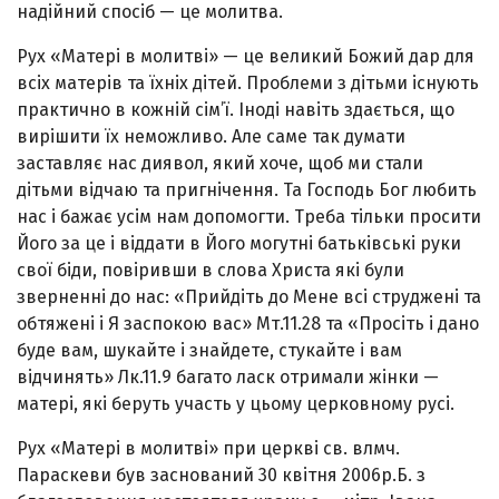
надійний спосіб — це молитва.
Рух «Матері в молитві» — це великий Божий дар для
всіх матерів та їхніх дітей. Проблеми з дітьми існують
практично в кожній сім’ї. Іноді навіть здається, що
вирішити їх неможливо. Але саме так думати
заставляє нас диявол, який хоче, щоб ми стали
дітьми відчаю та пригнічення. Та Господь Бог любить
нас і бажає усім нам допомогти. Треба тільки просити
Його за це і віддати в Його могутні батьківські руки
свої біди, повіривши в слова Христа які були
зверненні до нас: «Прийдіть до Мене всі струджені та
обтяжені і Я заспокою вас» Мт.11.28 та «Просіть і дано
буде вам, шукайте і знайдете, стукайте і вам
відчинять» Лк.11.9 багато ласк отримали жінки —
матері, які беруть участь у цьому церковному русі.
Рух «Матері в молитві» при церкві св. влмч.
Параскеви був заснований 30 квітня 2006р.Б. з