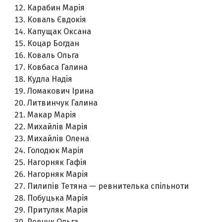
Карабин Марія
Коваль Євдокія
Капущак Оксана
Коцар Богдан
Коваль Ольга
Ковбаса Галина
Кудла Надія
Ломакович Ірина
Литвинчук Галина
Макар Марія
Михайлів Марія
Михайлів Олена
Голодюк Марія
Нагорняк Гафія
Нагорняк Марія
Пилипів Тетяна — ревнителька спільноти
Побуцька Марія
Притуляк Марія
Ревчук Ольга