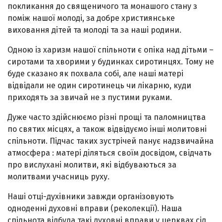
покликання до священичого та монашого стану з
поміж нашої молоді, за добре християнське
виховання дітей та молоді та за наші родини.
Одною із харизм нашої спільноти є опіка над дітьми –
сиротами та хворими у будинках сиротинцях. Тому не
буде сказано як похвала собі, але наші матері
відвідали не один сиротинець чи лікарню, куди
приходять за звичай не з пустими руками.
Дуже часто здійснюємо різні прощі та паломництва
по святих місцях, а також відвідуємо інші молитовні
спільноти. Підчас таких зустрічей панує надзвичайна
атмосфера : матері діляться своїм досвідом, свідчать
про вислухані молитви, які відбуваються за
молитвами учасниць руху.
Наші отці-духівники завжди організовують
одноденні духовні вправи (реколекції). Наша
спільнота відбула такі духовні вправи у церквах сіл