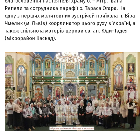
благословення настоятеля храму о. – мітр. Івана
Репели та сотрудника парафії о. Тараса Огара. На
одну з перших молитовних зустрічей приїхала п. Віра
Чмелик (м. Львів) координатор цього руху в Україні, а
також спільнота матерів церкви св. ап. Юди-Тадея
(мікрорайон Каскад).