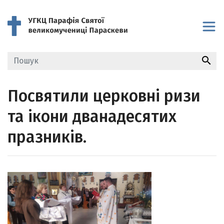
search
Посвятили церковні ризи
та ікони дванадесятих
празників.